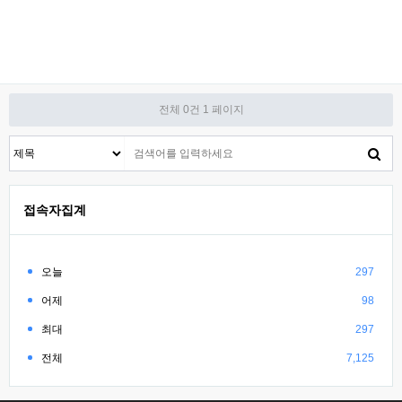
전체 0건
1 페이지
접속자집계
오늘
297
어제
98
최대
297
전체
7,125